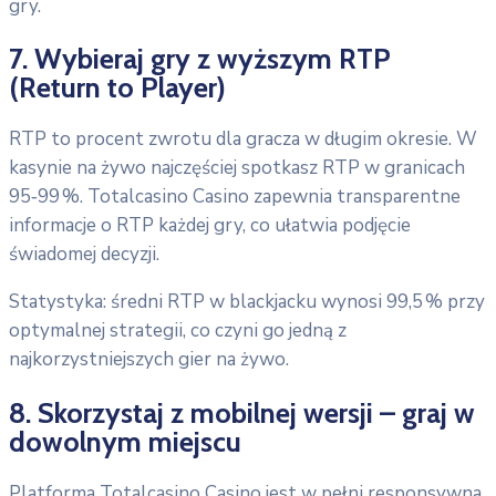
gry.
7. Wybieraj gry z wyższym RTP
(Return to Player)
RTP to procent zwrotu dla gracza w długim okresie. W
kasynie na żywo najczęściej spotkasz RTP w granicach
95‑99 %. Totalcasino Casino zapewnia transparentne
informacje o RTP każdej gry, co ułatwia podjęcie
świadomej decyzji.
Statystyka: średni RTP w blackjacku wynosi 99,5 % przy
optymalnej strategii, co czyni go jedną z
najkorzystniejszych gier na żywo.
8. Skorzystaj z mobilnej wersji – graj w
dowolnym miejscu
Platforma Totalcasino Casino jest w pełni responsywna,