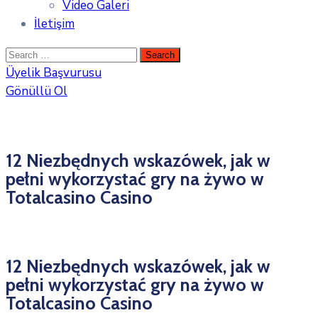
Video Galeri
İletişim
Üyelik Başvurusu
Gönüllü Ol
12 Niezbędnych wskazówek, jak w
pełni wykorzystać gry na żywo w
Totalcasino Casino
12 Niezbędnych wskazówek, jak w
pełni wykorzystać gry na żywo w
Totalcasino Casino