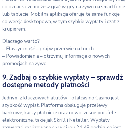
co oznacza, że możesz grać w gry na żywo na smartfonie
lub tablecie. Mobilna aplikacja oferuje te same funkcje
co wersja desktopowa, w tym szybkie wypłaty i czat z
krupierem.
Dlaczego warto?
– Elastyczność – graj w przerwie na lunch.
– Powiadomienia – otrzymuj informacje o nowych
promocjach na żywo.
9. Zadbaj o szybkie wypłaty – sprawdź
dostępne metody płatności
Jednym z kluczowych atutów Totalcasino Casino jest
szybkość wypłat. Platforma obsługuje przelewy
bankowe, karty płatnicze oraz nowoczesne portfele
elektroniczne, takie jak Skrill i Neteller. Wypłaty
zazwyczaj realizowane są w ciągu 24‑48 godzin, co jest