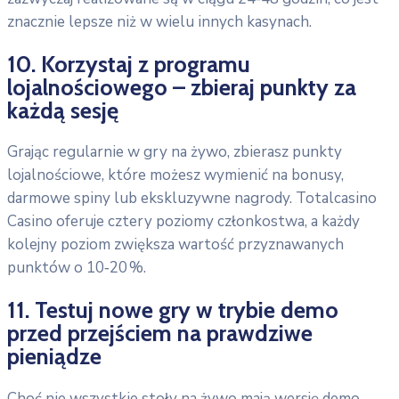
znacznie lepsze niż w wielu innych kasynach.
10. Korzystaj z programu
lojalnościowego – zbieraj punkty za
każdą sesję
Grając regularnie w gry na żywo, zbierasz punkty
lojalnościowe, które możesz wymienić na bonusy,
darmowe spiny lub ekskluzywne nagrody. Totalcasino
Casino oferuje cztery poziomy członkostwa, a każdy
kolejny poziom zwiększa wartość przyznawanych
punktów o 10‑20 %.
11. Testuj nowe gry w trybie demo
przed przejściem na prawdziwe
pieniądze
Choć nie wszystkie stoły na żywo mają wersję demo,