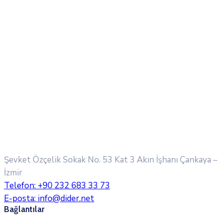
Şevket Özçelik Sokak No. 53 Kat 3 Akın İşhanı
Çankaya –
İzmir
Telefon:
+90 232 683 33 73
E-posta:
info@dider.net
Bağlantılar