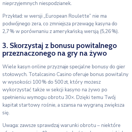
nieprzyjemnych niespodzianek.
Przykład: w wersji „European Roulette” nie ma
podwójnego zera, co zmniejsza przewagę kasyna do
2,7 % w porównaniu z amerykańską wersją (5,26 %).
3. Skorzystaj z bonusu powitalnego
przeznaczonego na gry na żywo
Wiele kasyn online przyznaje specjalne bonusy do gier
stołowych. Totalcasino Casino oferuje bonus powitalny
w wysokości 100 % do 500 zł, który możesz
wykorzystać także w sekcji kasyno na żywo po
spełnieniu wymogu obrotu 30×. Dzięki temu Twój
kapitał startowy rośnie, a szansa na wygraną zwiększa
się.
Uwaga: zawsze sprawdzaj warunki obrotu – niektóre