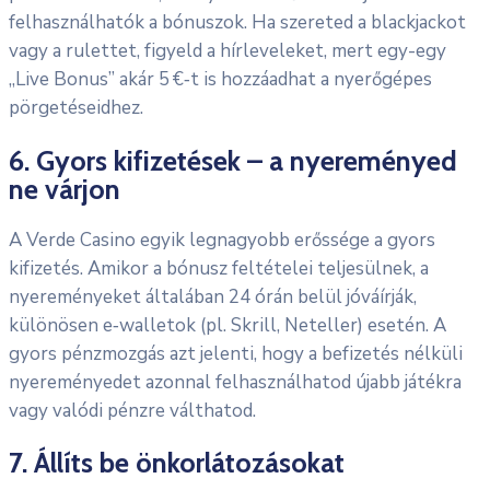
felhasználhatók a bónuszok. Ha szereted a blackjackot
vagy a rulettet, figyeld a hírleveleket, mert egy-egy
„Live Bonus” akár 5 €‑t is hozzáadhat a nyerőgépes
pörgetéseidhez.
6. Gyors kifizetések – a nyereményed
ne várjon
A Verde Casino egyik legnagyobb erőssége a gyors
kifizetés. Amikor a bónusz feltételei teljesülnek, a
nyereményeket általában 24 órán belül jóváírják,
különösen e‑walletok (pl. Skrill, Neteller) esetén. A
gyors pénzmozgás azt jelenti, hogy a befizetés nélküli
nyereményedet azonnal felhasználhatod újabb játékra
vagy valódi pénzre válthatod.
7. Állíts be önkorlátozásokat