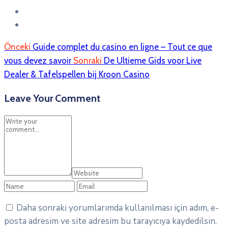
Önceki
Guide complet du casino en ligne – Tout ce que
vous devez savoir
Sonraki
De Ultieme Gids voor Live
Dealer & Tafelspellen bij Kroon Casino
Leave Your Comment
Daha sonraki yorumlarımda kullanılması için adım, e-
posta adresim ve site adresim bu tarayıcıya kaydedilsin.