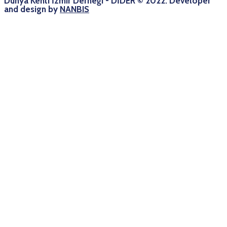
Dünya Kenti İzmir Derneği - DİDER © 2022. Developer
and design by
NANBIS