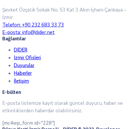
Şevket Özçelik Sokak No. 53 Kat 3 Akın İşhanı
Çankaya –
İzmir
Telefon:
+90 232 683 33 73
E-posta:
info@dider.net
Bağlantılar
DİDER
İzmir Ofisleri
Duyurular
Haberler
İletişim
E-bülten
E-posta listemize kayıt olarak güncel duyuru, haber ve
etkinliklerden haberdar olabilirsiniz.
[mc4wp_form id="228"]