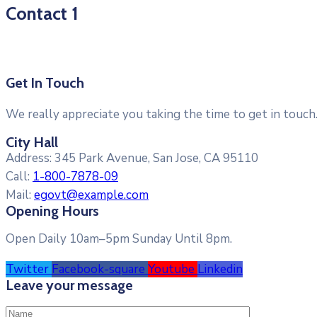
Contact 1
Get In Touch
We really appreciate you taking the time to get in touch. 
City Hall
Address:
345 Park Avenue, San Jose, CA 95110
Call:
1-800-7878-09
Mail:
egovt@example.com
Opening Hours
Open Daily 10am–5pm Sunday Until 8pm.
Twitter
Facebook-square
Youtube
Linkedin
Leave your message